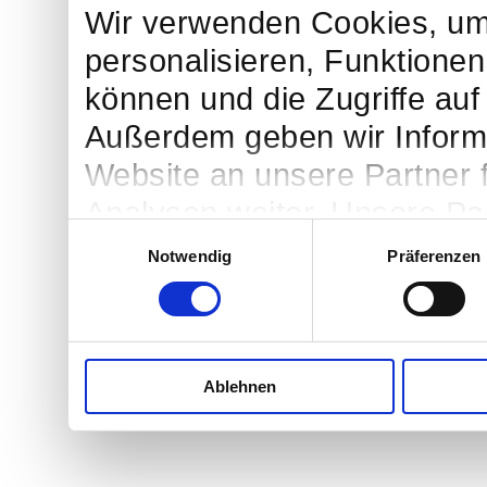
Wir verwenden Cookies, um
personalisieren, Funktionen
können und die Zugriffe auf
Außerdem geben wir Inform
Website an unsere Partner 
Analysen weiter. Unsere Par
Einwilligungsauswahl
möglicherweise mit weitere
Notwendig
Präferenzen
bereitgestellt haben oder d
Dienste gesammelt haben.
Ablehnen